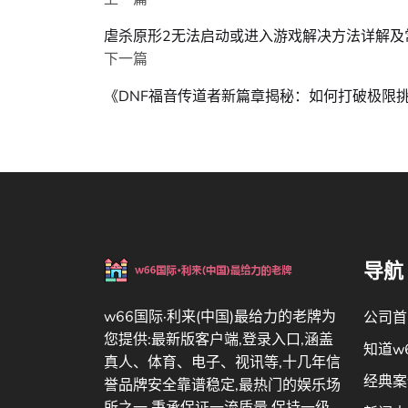
虐杀原形2无法启动或进入游戏解决方法详解及
下一篇
《DNF福音传道者新篇章揭秘：如何打破极限
导航
w66国际·利来(中国)最给力的老牌为
公司首
您提供:最新版客户端,登录入口,涵盖
知道w
真人、体育、电子、视讯等,十几年信
经典案
誉品牌安全靠谱稳定,最热门的娱乐场