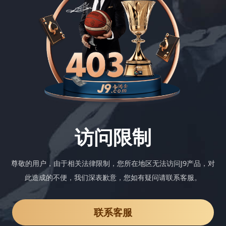
访问限制
尊敬的用户，由于相关法律限制，您所在地区无法访问J9产品，对
此造成的不便，我们深表歉意，您如有疑问请联系客服。
联系客服