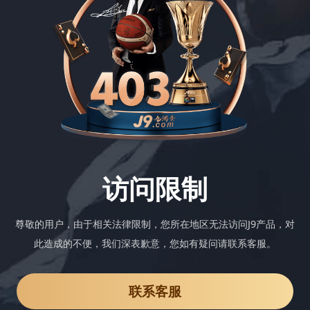
访问限制
尊敬的用户，由于相关法律限制，您所在地区无法访问J9产品，对
此造成的不便，我们深表歉意，您如有疑问请联系客服。
联系客服