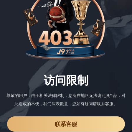
访问限制
尊敬的用户，由于相关法律限制，您所在地区无法访问J9产品，对
此造成的不便，我们深表歉意，您如有疑问请联系客服。
联系客服