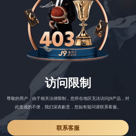
访问限制
尊敬的用户，由于相关法律限制，您所在地区无法访问J9产品，对
此造成的不便，我们深表歉意，您如有疑问请联系客服。
联系客服